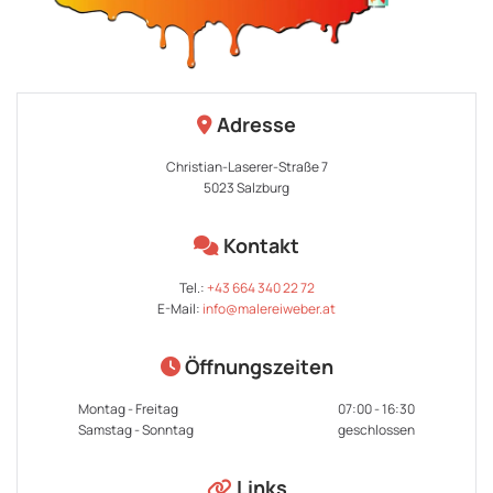
Adresse

Christian-Laserer-Straße 7
5023 Salzburg
Kontakt

Tel.:
+43 664 340 22 72
E-Mail:
info@malereiweber.at
Öffnungszeiten

Montag - Freitag
07:00 - 16:30
Samstag - Sonntag
geschlossen
Links
