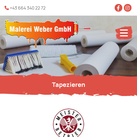
+43 664 340 22 72

Tapezieren